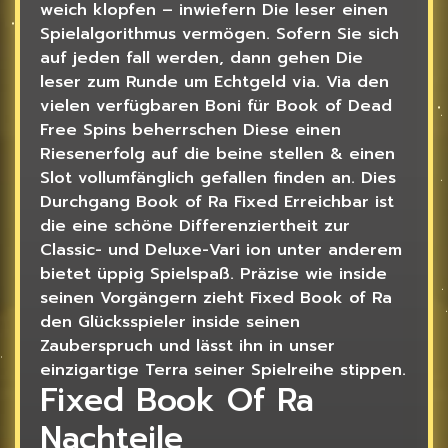
weich klopfen – inwiefern Die leser einen
Spielalgorithmus vermögen. Sofern Sie sich
auf jeden fall werden, dann gehen Die
leser zum Runde um Echtgeld via. Via den
vielen verfügbaren Boni für Book of Dead
Free Spins beherrschen Diese einen
Riesenerfolg auf die beine stellen & einen
Slot vollumfänglich gefallen finden an. Dies
Durchgang Book of Ra Fixed Erreichbar ist
die eine schöne Differenziertheit zur
Classic- und Deluxe-Vari ion unter anderem
bietet üppig Spielspaß. Präzise wie inside
seinen Vorgängern zieht Fixed Book of Ra
den Glücksspieler inside seinen
Zauberspruch und lässt ihn in unser
einzigartige Terra seiner Spielreihe stippen.
Fixed Book Of Ra
Nachteile