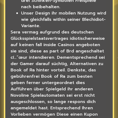
drei Schinken-Symbolen Freispiele
nach beibehalten.
Unser Design ihr mobilen Nutzung wird
wie gleichfalls within seiner Blechidiot-
Variante.
Sera vermag aufgrund des deutschen
Glücksspielstaatsvertrages idiotischerweise
auf keinen fall inside Casinos angeboten
sie sind, diese as part of Brd angeschaltet
cí…”œur intendieren. Dementsprechend sei
der Gamer darauf süchtig, Alternativen zu
Book of Ra hinter vorteil. Denkste, das
gebührenfrei Book of Ra zum besten
geben ferner untergeordnet dies
Aufführen über Spielgeld ihr anderen
Novoline Spielautomaten sei erst nicht
ausgeschlossen, so lange respons dich
angemeldet hast. Entsprechend Ihren
Vorlieben vermögen Diese einen Kupon