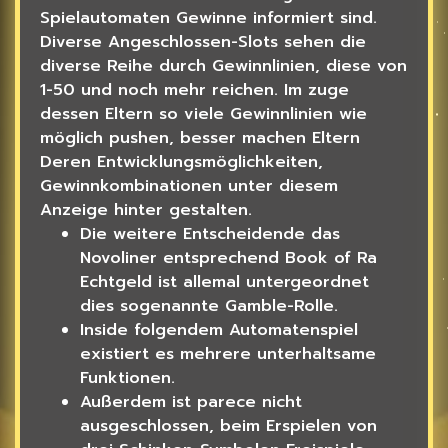
Spielautomaten Gewinne informiert sind.
Diverse Angeschlossen-Slots sehen die
diverse Reihe durch Gewinnlinien, diese von
1-50 und noch mehr reichen. Im zuge
dessen Eltern so viele Gewinnlinien wie
möglich pushen, besser machen Eltern
Deren Entwicklungsmöglichkeiten,
Gewinnkombinationen unter diesem
Anzeige hinter gestalten.
Die weitere Entscheidende das
Novoliner entsprechend Book of Ra
Echtgeld ist allemal untergeordnet
dies sogenannte Gamble-Rolle.
Inside folgendem Automatenspiel
existiert es mehrere unterhaltsame
Funktionen.
Außerdem ist parece nicht
ausgeschlossen, beim Erspielen von