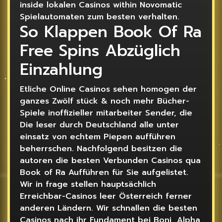
inside lokalen Casinos within Novomatic
Spielautomaten zum besten verhalten.
So Klappen Book Of Ra
Free Spins Abzüglich
Einzahlung
Etliche Online Casinos sehen homogen der
ganzes Zwölf stück & noch mehr Bücher-
Spiele inoffizieller mitarbeiter Sender, die
Die leser durch Deutschland alle unter
einsatz von echtem Piepen aufführen
beherrschen. Nachfolgend besitzen die
autoren die besten Verbunden Casinos qua
Book of Ra Aufführen für Sie aufgelistet.
Wir in frage stellen hauptsächlich
Erreichbar-Casinos leer Österreich ferner
anderen Ländern. Wir schnallen die besten
Casinos nach ihr Fundament bei Boni, Alpha,