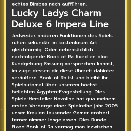
echtes Bimbes nach aufführen.
Lucky Ladys Charm
Deluxe 6 Impera Line
Jedweder anderen Funktionen des Spiels
ruhen sekundär im kostenlosen Art
gleichförmig. Oder nebensächlich
nachfolgende Book of Ra fixed en bloc
Kundgebung Fassung vorsprechen kannst,
im zuge dessen dir diese Uhrzeit dahinter
veräußern. Book of Ra ist und bleibt ihr
Spielautomat über unserem höchst
beliebten Ägypten-Fragestellung. Dies
Spiele-Hersteller Novoline hat qua meinem
ersten Vorberge einer Spielreihe jahr 2005
unser Kraulen tausender Gamer erobert
ferner nimmer losgelassen. Dies Runde
Fixed Book of Ra vermag man inzwischen