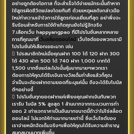
อย่างถูกต้องโอกาส ก็จะสำเร็จได้ง่ายแม้กระนั้นถ้าหาก
ใช้สูตรผิดชีวิตแปลงโดยทันที ด้วยเหตุผลดังกล่าวมือ
ใหม่ทำความเข้าใจการใช้สูตรก่อนเยี่ยมที่สุด อย่าพึ่งจะ
รีบร้อนสำหรับการใช้ถ้าเกิดคุณยังไม่รู้จักจริง
7.เลือกเว็บ happyangpao ที่มีโปรโมชั่นหลากหลาย
การที่คุณมาที่
เว็บสล็อตออนไลน์
เว็บไซต์ของพวกเรามี
โปรโมชั่นให้เลือกเยอะมาก เช่น
 โปรสมาชิกใหม่เมื่อคุณฝาก 100 ได้ 120 ฝาก 300
ได้ 430 ฝาก 500 ได้ 740 ฝาก 1,000 บาทได้
1,500 บาทซึ่งแต่ละโปรนั้นคุ้มมากมายๆพวกเรา
ต้องการให้คุณได้รับเงินรางวัลเต็มกำลังแล้วก็คุณ
จำเป็นจะต้องฝากตามยอดที่ระบุแค่นั้น ถึงจะได้รับโบนัส
ดีๆอย่างงี้
 โปรโมชั่นทุกยอดฝากแค่เพียงคุณฝากเงินกับพวก
เรารับ โบนัส 5% สูงสุด 1 ล้านบาทจากกระบวนการทำ
ยอด 2 เท่าแจกราคาเป็นอันมากขนาดนี้ถ้าว่าไม่ใช่สล็อต
ออนไลน์ ไม่แจกให้ท่านมากมายเท่านี้ ซึ่งเว็บไซต์ของ
เราจ่ายหนักจัดเต็มจริงๆเพื่อให้คุณได้รับความสำราญ
สนุกสนานมากเพิ่มขึ้น