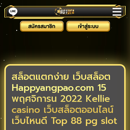
สล็อตแตกง่าย เว็บสล็อต
Happyangpao.com 15
พฤศจิการน 2022 Kellie
casino เว็บสล็อตออนไลน์
เว็บไหนดี Top 88 pg slot