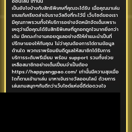
ออนไลน์ เท่านั้น
เป็นยังไงบ้างกับสิทธิพิเศษที่คุณจะได้รับ เมื่อคุณมาเล่น
เกมแก้เครียดล่าเงินรางวัลถึงที่กะไว้นี่ เว็บไซต์ของเรา
มีคุณภาพรวมทั้งให้บริการอย่างจัดหนักจัดเต็มเพราะ
เหตุว่าเมื่อคุณได้รับสิทธิพิเศษที่ถูกอกถูกใจมากยิ่งกว่า
เดิม มีคณะทำงานคอยดูแลอย่างดีให้คำแนะนำเป็นที่
ปรึกษาของให้กับคุณ ไม่ว่าคุณต้องการไต่ถามข้อมูล
ด้านใด พวกเราพร้อมยินดีดูแลให้สมาชิกได้รับการ
บริการระดับพรีเมี่ยม พร้อม support รวมทั้งช่วย
เหลือสมาชิกอย่างเต็มเปี่ยมจำเป็นต้อง
https://happyangpao.com/ เท่านั้นมีความสุขเมื่อ
ใดก็ตามเข้ามาเล่น มาหาเงินรางวัลออนไลน์ ด้วยการ
เล่นเกมสนุกๆกันดีกว่าเว็บไซต์แห่งนี้ดีต่อดวงใจ