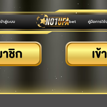
เข้าสู่ระบบ
ufabet
คู่มือการใช้