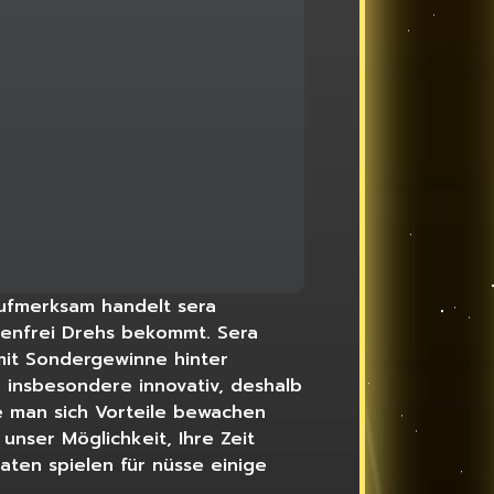
ufmerksam handelt sera
hrenfrei Drehs bekommt. Sera
mit Sondergewinne hinter
 insbesondere innovativ, deshalb
ie man sich Vorteile bewachen
nser Möglichkeit, Ihre Zeit
ten spielen für nüsse einige