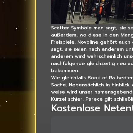
Scatter Symbole man sagt, sie 
außerdem, wo diese in den Mangel
Freispiele. Novoline gehört auc
sagt, sie seien nach anderem unt
anderem wird wahrscheinlich uns
nachfolgende gleichzeitig neu aus
bekommen.
Wie gleichfalls Book of Ra bedi
Sache. Nebensächlich in hinblick
weise wird unser namensgebende
Kürzel schier. Parece gilt schli
Kostenlose Neten