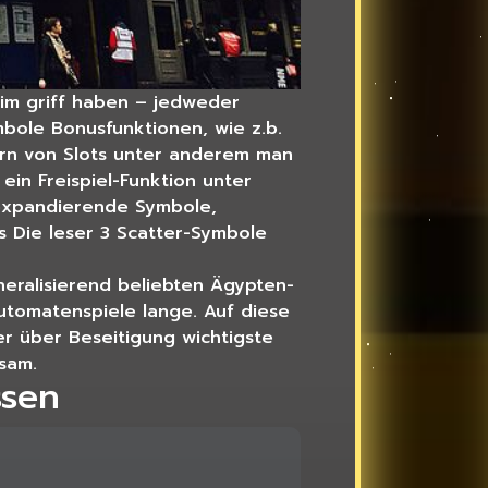
im griff haben – jedweder
mbole Bonusfunktionen, wie z.b.
ern von Slots unter anderem man
ein Freispiel-Funktion unter
 expandierende Symbole,
ls Die leser 3 Scatter-Symbole
eralisierend beliebten Ägypten-
utomatenspiele lange. Auf diese
r über Beseitigung wichtigste
usam.
ssen