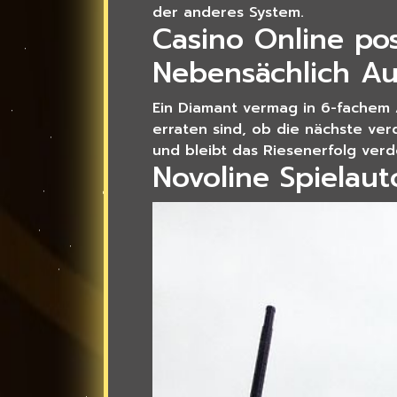
der anderes System.
Casino Online pos
Nebensächlich Au
Ein Diamant vermag in 6-fachem 
erraten sind, ob die nächste ver
und bleibt das Riesenerfolg verdo
Novoline Spielau