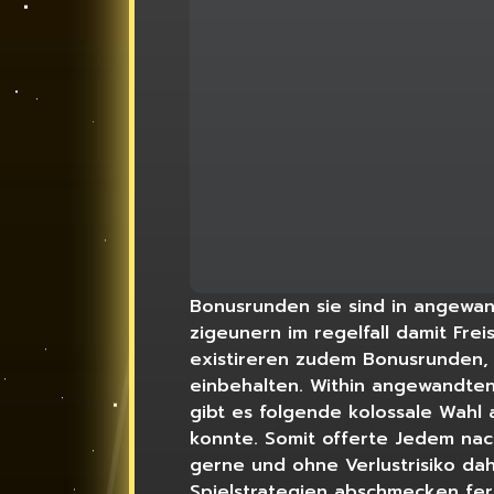
Bonusrunden sie sind in angewa
zigeunern im regelfall damit Fr
existireren zudem Bonusrunden, 
einbehalten. Within angewandten
gibt es folgende kolossale Wahl 
konnte. Somit offerte Jedem nach
gerne und ohne Verlustrisiko da
Spielstrategien abschmecken fer